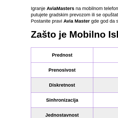
Igranje
AviaMasters
na mobilnom telefonu
putujete gradskim prevozom ili se opuštat
Postanite pravi
Avia Master
gde god da s
Zašto je Mobilno I
Prednost
Prenosivost
Diskretnost
Sinhronizacija
Jednostavnost