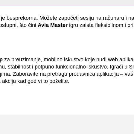
je besprekorna. Možete započeti sesiju na računaru i nast
stupni, što čini
Avia Master
igru zaista fleksibilnom i 
p
za preuzimanje, mobilno iskustvo koje nudi web aplikac
inu, stabilnost i potpuno funkcionalno iskustvo. Igrači u Sr
jima. Zaboravite na pretragu prodavnica aplikacija – va
kciju kad god vi to poželite.