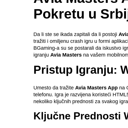
Pokretu u Srbij
Da li ste se ikada zapitali da li postoji
Avi
tražiti i omiljenu crash igru u formi aplika
BGaming-a su se postarali da iskustvo ig
igranju
Avia Masters
na vašem mobilnom u
Pristup Igranju: 
Umesto da tražite
Avia Masters App
na G
telefonu. Igra je razvijena koristeći HTM
nekoliko ključnih prednosti za svakog igr
Ključne Prednosti 