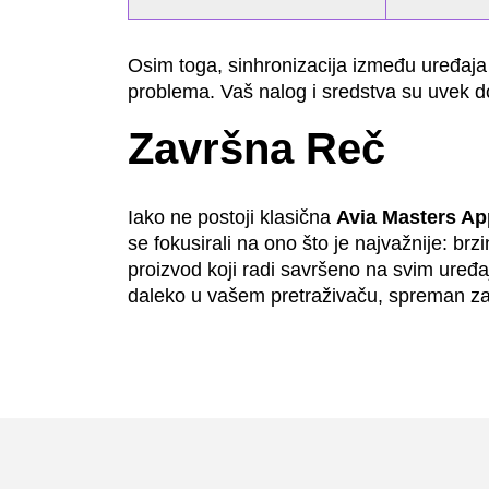
Osim toga, sinhronizacija između uređaja 
problema. Vaš nalog i sredstva su uvek do
Završna Reč
Iako ne postoji klasična
Avia Masters Ap
se fokusirali na ono što je najvažnije: brz
proizvod koji radi savršeno na svim uređa
daleko u vašem pretraživaču, spreman za a