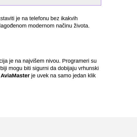
aviti je na telefonu bez ikakvih
prilagođenom modernom načinu života.
ija je na najvišem nivou. Programeri su
biji mogu biti sigurni da dobijaju vrhunski
š
AviaMaster
je uvek na samo jedan klik