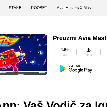
STAKE
ROOBET
Avia Masters X-Mas
Preuzmi Avia Maste
4.9
341
18.3
pp: Vaš Vodič za Ig