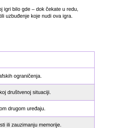
igri bilo gde – dok čekate u redu,
ili uzbuđenje koje nudi ova igra.
rafskih ograničenja.
j društvenoj situaciji.
 kom drugom uređaju.
ti ili zauzimanju memorije.